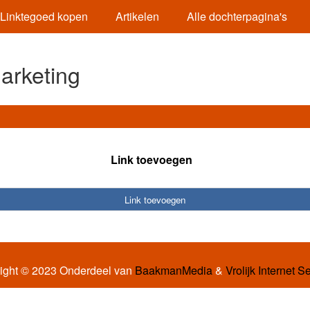
Linktegoed kopen
Artikelen
Alle dochterpagina's
arketing
Link toevoegen
Link toevoegen
ight © 2023 Onderdeel van
BaakmanMedia
&
Vrolijk Internet S