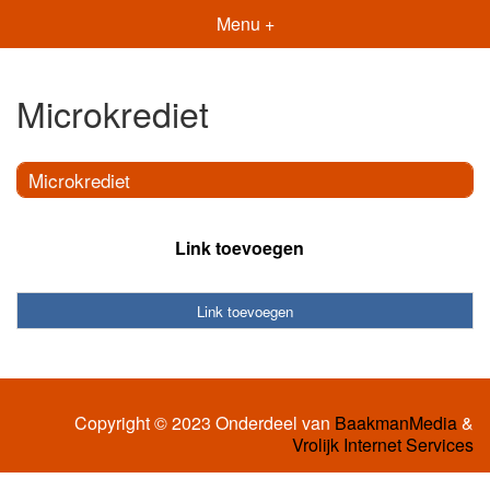
Menu +
Microkrediet
Microkrediet
Link toevoegen
Link toevoegen
Copyright © 2023 Onderdeel van
BaakmanMedia
&
Vrolijk Internet Services