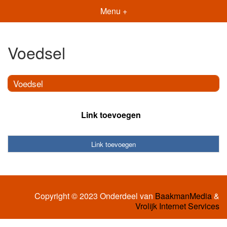
Menu +
Voedsel
Voedsel
Link toevoegen
Link toevoegen
Copyright © 2023 Onderdeel van
BaakmanMedia
&
Vrolijk Internet Services