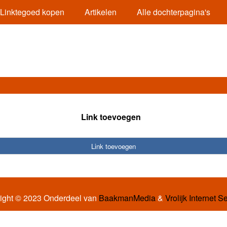
Linktegoed kopen
Artikelen
Alle dochterpagina's
Link toevoegen
Link toevoegen
ight © 2023 Onderdeel van
BaakmanMedia
&
Vrolijk Internet S